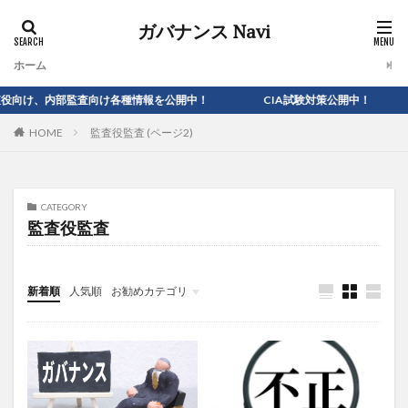
ガバナンス Navi
ホーム
向け、内部監査向け各種情報を公開中！ CIA試験対策公開中！
監査役監査 (ページ2)
HOME
CATEGORY
監査役監査
新着順
人気順
お勧めカテゴリ
フッターエリア
学ぶ
簿記3級