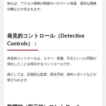
例えば、アクセス権限の制限やパスワード保護、適切な職務
3
指揮的
分離などが含まれます。
（指示的）
コントロー
ル
（Directive
Controls）：
発見的コントロール（Detective
4
是正的
Controls）：
コントロー
ル
（Corrective
発見的コントロールは、エラー、脱漏、不正といった問題が
Controls）：
発生したことを検出するコントロールです。
例としては、定期的な監査、照合手続、例外レポートなどが
挙げられます。