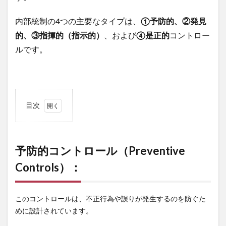
内部統制の4つの主要なタイプは、
①予防的、②発見
的、③指揮的（指示的）
、および
④是正的
コントロー
ルです。
目次
1
予防的
コントロー
ル
予防的コントロール（Preventive
（Preventive
Controls）：
Controls）：
2
発見的
コントロー
このコントロールは、不正行為や誤りが発生するのを防ぐた
ル
めに設計されています。
（Detective
Controls）：