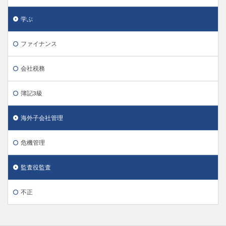
学ぶ
ファイナンス
会社税務
簿記3級
海外子会社管理
危機管理
監査役監査
不正