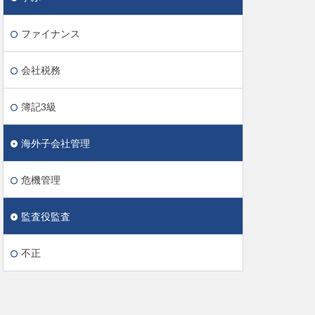
ファイナンス
会社税務
簿記3級
海外子会社管理
危機管理
監査役監査
不正