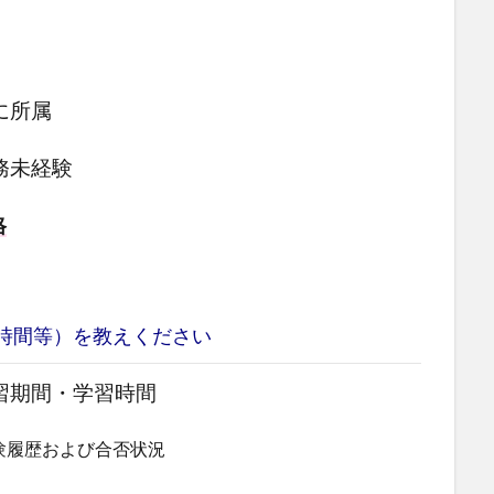
に所属
務未経験
格
時間等）を教えください
習期間・学習時間
験履歴および合否状況