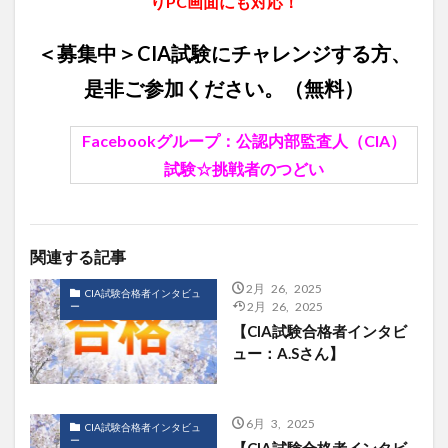
りPC画面にも対応！
＜募集中＞CIA試験にチャレンジする方、
是非ご参加ください。（無料）
Facebookグループ：
公認内部監査人（CIA）
試験☆挑戦者のつどい
関連する記事
2月 26, 2025
CIA試験合格者インタビュ
ー
2月 26, 2025
【CIA試験合格者インタビ
ュー：A.Sさん】
6月 3, 2025
CIA試験合格者インタビュ
ー
【CIA試験合格者インタビ