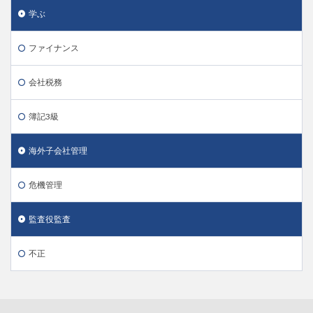
学ぶ
ファイナンス
会社税務
簿記3級
海外子会社管理
危機管理
監査役監査
不正