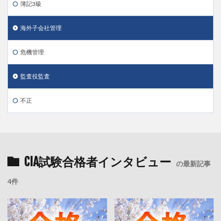
簿記3級
海外子会社管理
危機管理
監査役監査
不正
CIA試験合格者インタビュー
の最新記事
4件