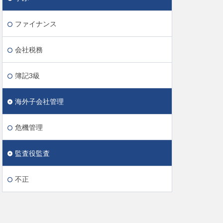
ファイナンス
会社税務
簿記3級
海外子会社管理
危機管理
監査役監査
不正