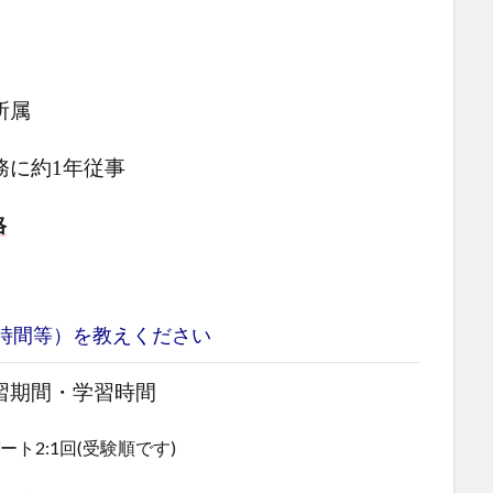
所属
務に約1年従事
格
時間等）を教えください
習期間・学習時間
ート2:1回(受験順です)